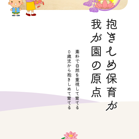
０
素
歳
朴
児
で
か
自
ら
然
抱
を
き
重
し
視
め
し
て
て
育
育
て
て
る
る